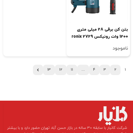
بتن کن برقی 28 میلی متری
1200 وات رونیکس ronix 2729
ناموجود
13
12
11
…
4
3
2
1
​شرکت کانیار با سابقه 30 ساله در بازار حسن آباد تهران حضور دارد و با بیشتر