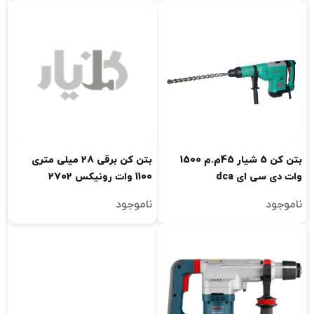
بتن کن 5 شیار 45م.م 1500
بتن کن برقی 28 میلی متری
وات دی سی ای dca
1100 وات رونیکس 2702
ناموجود
ناموجود