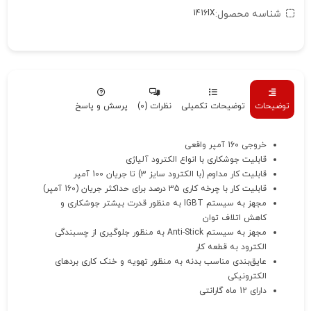
شناسه محصول:
1416IX
توضیحات
توضیحات تکمیلی
نظرات (0)
پرسش و پاسخ
خروجی 160 آمپر واقعی
قابلیت جوشکاری با انواع الکترود آلیاژی
قابلیت کار مداوم (با الکترود سایز 3) تا جریان 100 آمپر
قابلیت کار با چرخه کاری 35 درصد برای حداکثر جریان (160 آمپر)
مجهز به سیستم IGBT به منظور قدرت بیشتر جوشکاری و
کاهش اتلاف توان
مجهز به سیستم Anti-Stick به منظور جلوگیری از چسبندگی
الکترود به قطعه کار
عایق‌بندی مناسب بدنه به منظور تهویه و خنک کاری بردهای
الکترونیکی
دارای 12 ماه گارانتی