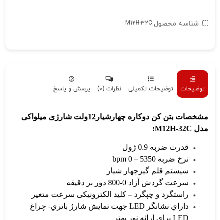
شناسه محصول:
M12H-32C
توضیحات
توضیحات تکمیلی
نظرات (0)
پرسش و پاسخ
مشخصات بتن کن دوکاره چهارشیار12ولت شارژی میلواکی
مدل M12H-32C:
قدرت ضربه 0.9 ژول
نرخ ضربه 5350 – 0 bpm
سیستم قلم گیرچهار شیار
سرعت گردش آزاد 0-800 دور بر دقیقه
راستگرد و چپگرد – کلید الکترونیکی سرعت متغیر
داراي نشانگر LED جهت نمایش شارژ باتري- چراغ
LED براي ارائه نور بهتر