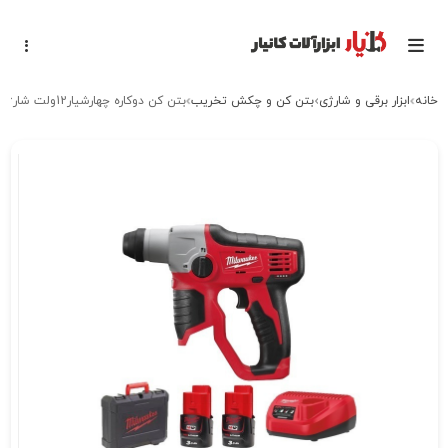
خانه
ابزار برقی و شارژی
بتن کن و چکش تخریب
بتن کن دوکاره چهارشیار12ولت شارژی میلواکی مدل M12H-32C