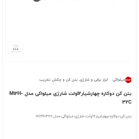
میلواکی
ابزار برقی و شارژی
,
بتن کن و چکش تخریب
بتن کن دوکاره چهارشیار12ولت شارژی میلواکی مدل M12H-
32C
بتن-کن-دوکاره-چهارشیار12ولت-شارژی-میلواکی-مدل-m12h-32c