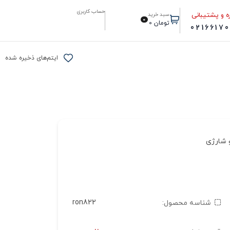
حساب کاربری
ه و پشتیبانی
سبد خرید
0
تومان
0
0216617
ایتم‌های ذخیره شده
و شارژی
ron822
شناسه محصول: