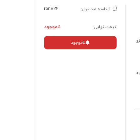
ron822
شناسه محصول:
ناموجود
قیمت نهایی:
نده‌ی شارژی
ناموجود
جریان هوای 45 متر بر ثانیه