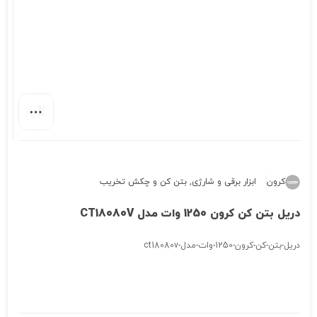
کرون
ابزار برقی و شارژی
,
بتن کن و چکش تخریب
دریل بتن کن کرون 1250 وات مدل CT18080V
دریل-بتن-کن-کرون-1250-وات-مدل-ct18080v