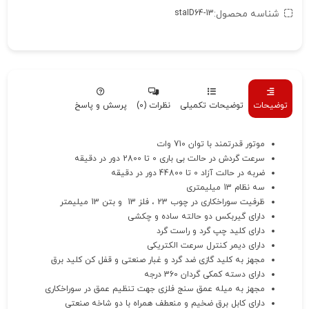
شناسه محصول:
staID64-13
توضیحات
توضیحات تکمیلی
نظرات (0)
پرسش و پاسخ
موتور قدرتمند با توان 710 وات
سرعت گردش در حالت بی باری 0 تا 2800 دور در دقیقه
ضربه در حالت آزاد 0 تا 44800 دور در دقیقه
سه نظام 13 میلیمتری
ظرفیت سوراخکاری در چوب 23 ، فلز 13 و بتن 13 میلیمتر
دارای گیربکس دو حالته ساده و چکشی
دارای کلید چپ گرد و راست گرد
دارای دیمر کنترل سرعت الکتریکی
مجهز به کلید گازی ضد گرد و غبار صنعتی و قفل کن کلید برق
دارای دسته کمکی گردان 360 درجه
مجهز به میله عمق سنج فلزی جهت تنظیم عمق در سوراخکاری
دارای کابل برق ضخیم و منعطف همراه با دو شاخه صنعتی