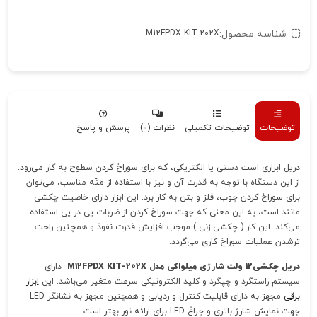
شناسه محصول:
M12FPDX KIT-202X
توضیحات
توضیحات تکمیلی
نظرات (0)
پرسش و پاسخ
دریل ابزاری است دستی یا الکتریکی، که برای سوراخ کردن سطوح به کار می‌رود.
از این دستگاه با توجه به قدرت آن و نیز با استفاده از مَتّه مناسب، می‌توان
برای سوراخ کردن چوب، فلز و بتن به کار برد. این ابزار دارای خاصیت چکشی
مانند است، به این معنی که جهت سوراخ کردن از ضربات پی در پی استفاده
می‌کند. این کار ( چکشی زنی ) موجب افزایش قدرت نفوذ و همچنین راحت
ترشدن عملیات سوراخ کاری می‌گردد.
دریل چکشی12 ولت شارژی میلواکی مدل M12FPDX KIT-202X
دارای
سیستم راستگرد و چپگرد و کلید الکترونیکی سرعت متغیر می‌باشد. این
ابزار
برقی
مجهز به دارای قابلیت کنترل و ردیابی و همچنین مجهز به نشانگر LED
جهت نمایش شارژ باتری و چراغ LED برای ارائه نور بهتر است.