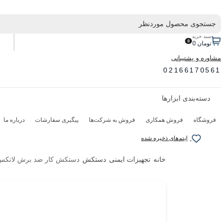
رو
ه
حتوا
سبد خرید
0
تومان
0
مشاوره و پشتیبانی
02166170561
دسته‌‌بندی‌ ابزارها
فروشگاه
فروش همکاری
فروش به شرکت‌ها
پیگیری سفارشات
درباره ما
ایتم‌های ذخیره شده
خانه
تجهیزات ایمنی
دستکش
دستکش کار ضد برش لاتکس فوم +5