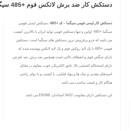
دستکش کار ضد برش لاتکس فوم +485 سیگما
دستکش کار ایمنی فومی سیگما – کد +485
: دستکش ایمنی فومی
سیگما +485 اولین و تنها دستکش فومی تولید ایران با بالاترین کیفیت
می باشد که جزو پرفروش ترین دستکش های سیگما است. دستکش
فومی +485 با یک لایه روکش فوم و یک لایه لاتکس پوشیده شده که
دارای چنگش قوی و انعطاف بالایی است همچنین ضد برش, ضد لغزش,
دارای استحکام کششی بالا, عایق الکتریکی خوب, مقاوم در مقابل
اسیدهای معدنی و نمک ها و مواد قلیایی، با کیفیت و با دوام, راحتی
هنگام کار و قیمت مناسب می باشد.
این دستکش دارای مقاومت 3432 استاندارد EN388 می باشد.