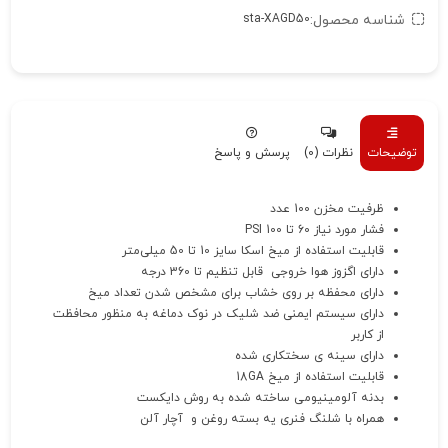
شناسه محصول:
sta-XAGD50
توضیحات
نظرات (0)
پرسش و پاسخ
ظرفیت مخزن 100 عدد
فشار مورد نیاز 60 تا 100 PSI
قابلیت استفاده از میخ اسکا سایز 10 تا 50 میلی‌متر
دارای اگزوز هوا خروجی قابل تنظیم تا 360 درجه
دارای محفظه بر روی خشاب برای مشخص شدن تعداد میخ
دارای سیستم ایمنی ضد شلیک در نوک دماغه به منظور محافظت
از کاربر
دارای سینه ی سختکاری شده
قابلیت استفاده از میخ 18GA
بدنه آلومینیومی ساخته شده به روش دایکست
همراه با شلنگ فنری یه بسته روغن و آچار آلن