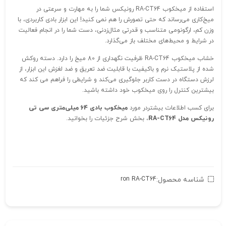
استفاده از میخکوب RA-CT64 رونیکس شما را به مهارت و سرعتی در
میخ‌‌کاری می‌‌رساند که حتی تصورش را هم نمی‌ کنید! این ابزار بادی کاربردی، با
وزن کم، ارگونومی متناسب و قدرتی مثال‌زدنی، دست شما را در انجام فعالیت‌
در شرایط و محیط‌های مختلف باز می‌‎گذارد.
خشاب میخکوب RA-CT64 ظرفیت نگهداری از 80 میخ را دارد. دسته روکش
شده از پلاستیک نرم و باکیفیت با قابلیت ضد تعریق و ضد لغزش این ابزار، از
لرزش دستگاه در دست کاربر جلوگیری می‌‌‌کند و شرایطی را فراهم می ‌کند که
بیشترین کنترل را روی میخکوب خود داشته باشید.
برای کسب اطلاعات بیشتردر مورد
میخکوب بادی 64 میلی‌متری سی تی
رونیکس مدل
RA-CT64
، بخش شرح جزئیات را بخوانید.
شناسه محصول:
ron RA-CT64