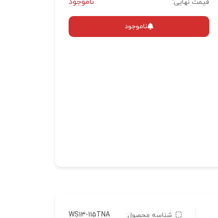
ناموجود
قیمت نهایی:
ناموجود
WS13-115TNA
شناسه محصول: