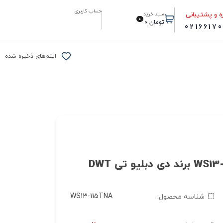
حساب کاربری
ه و پشتیبانی
سبد خرید
0
تومان
0
0216617
ایتم‌های ذخیره شده
WS13-115TNA
شناسه محصول: