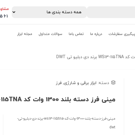
مشاور
0561
یگیری سفارشات
درباره ما
تماس باما
سوالات متداول
مجله ابزار
دسته:
ابزار برقی و شارژی
,
فرز
مینی فرز دسته بلند 1300 وات کد WS13-115TNA برند دی دبلیو تی DWT
مینی-فرز-دسته-بلند-1300-وات-کد-ws13-115tna-برند-دی-دبلیو-تی-
dwt