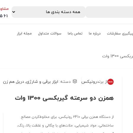
مشاور
0561
یگیری سفارشات
درباره ما
تماس باما
سوالات متداول
مجله ابزار
1300 وات
از برند
رونیکس
دسته:
ابزار برقی و شارژی
,
دریل هم زن
همزن دو سرعته گیربکسی 1300 وات
از دستگاه همزن برقی 2410 رونیکس، برای مخلوط‌کردن مصالح
ساختمانی، مواد شیمیایی، ملات‌های با چگالی و غلظت بالا، رنگ،