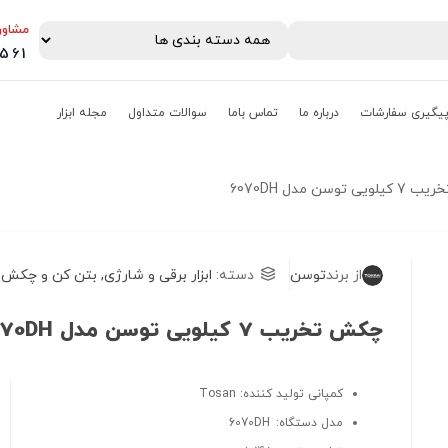
مشاور
0561
یگیری سفارشات
درباره ما
تماس باما
سوالات متداول
مجله ابزار
 توسن مدل 6070DH
از برند
توسن
دسته:
ابزار برقی و شارژی
,
بتن کن و چکش 
چکش تخریب 7 کیلویی توسن مدل 6070DH
کمپانی تولید کننده: Tosan
مدل دستگاه: 6070DH