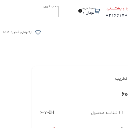
حساب کاربری
ه و پشتیبانی
سبد خرید
0
تومان
0
0216617
ایتم‌های ذخیره شده
تخریب
6070DH
شناسه محصول: