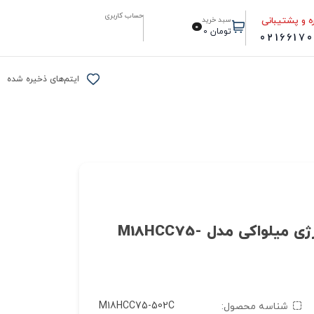
حساب کاربری
ه و پشتیبانی
سبد خرید
0
تومان
0
0216617
ایتم‌های ذخیره شده
کابل بر75میلیمتري هیدرولیکی 18ولت شارژی میلواکی مدل M18HCC75-
M18HCC75-502C
شناسه محصول: