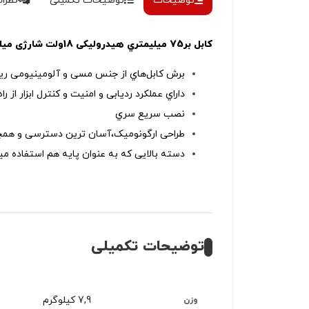
توضیحات
توضیحات تکمیلی
نظرات 
کابل بر75 میلیمتري هیدرولیکی 18ولت شارژی میلواکی مدل M18HCC75-502C
برش کابل‌هاي از جنس مسی و آلومینیومی ریزر
داراي عملکرد ردیابی و امنیت و کنترل ابزار از راه
نصب سریع سري
طراحی ارگونومیک،آسان ترین دسترسی و همچنی
دسته بالایی که به عنوان پایه هم استفاده می
توضیحات تکمیلی
7,9 کیلوگرم
وزن