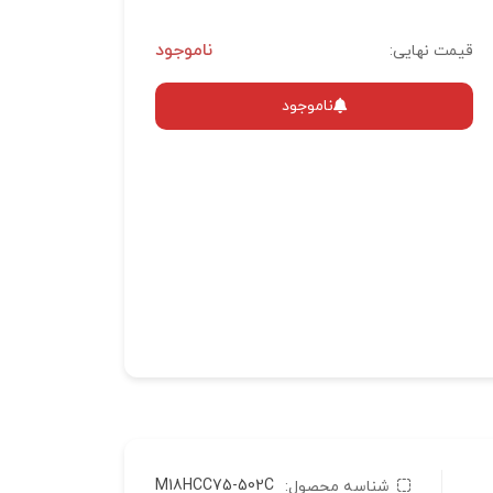
ناموجود
قیمت نهایی:
ناموجود
M18HCC75-502C
شناسه محصول: