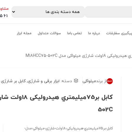
مشاور
0561
یگیری سفارشات
درباره ما
تماس باما
سوالات متداول
مجله ابزار
از برند
میلواکی
دسته:
ابزار برقی و شارژی
,
کابل بر شارژی
502C
کابل-بر75میلیمتري-هیدرولیکی-18ولت-شارژی-میلواکی-مدل-