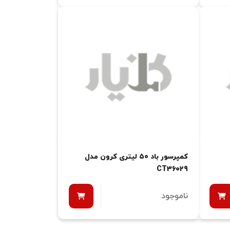
کمپرسور باد ۵۰ لیتری کرون مدل
CT36029
ناموجود