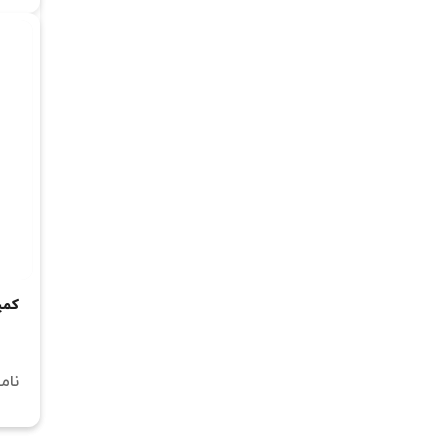
کمپرسور 
نام