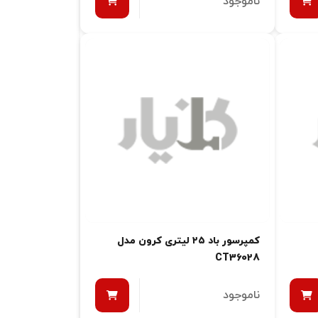
ناموجود
کمپرسور باد ۲۵ لیتری کرون مدل
CT36028
ناموجود