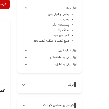
مرتب
ابزار بادی
بکس و آچار بادی
پمپ باد
پیستوله رنگ
تفنگ باد
کمپرسور هوا
میخ کوب و منگنه کوب بادی
ابزار اندازه گیری
ابزار باغی و ساختمانی
ابزار برقی و شارژی
ابزار دستی
ابزار عمومی
برند
تجهیزات ایمنی
کمپرسور 4 س
لوازم جانبی و مصرفی
یراق آلات
فیلتر بر اساس قیمت