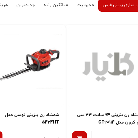
 سازی پیش فرض
محبوبیت
میانگین رتبه
جدیدترین
هزینه
شمشاد زن بنزینی ۶۴ سانت ۳۳ سی
شمشاد زن بنزینی توسن مدل
رون مدل CT20114
5424HT