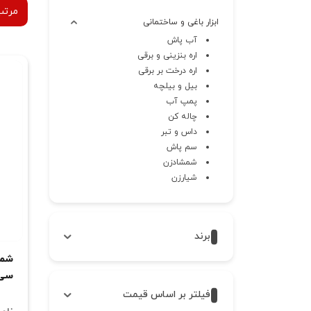
مرتب
ابزار باغی و ساختمانی
آب پاش
اره بنزینی و برقی
اره درخت بر برقی
بیل و بیلچه
پمپ آب
چاله کن
داس و تبر
سم پاش
شمشادزن
شیارزن
علف زن و حاشیه زن
قیچی
موتور برق بنزینی
برند
ابزار اندازه گیری
ابزار بادی
سی ک
ابزار برقی و شارژی
فیلتر بر اساس قیمت