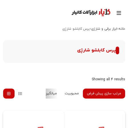
خانه
ابزار برقی و شارژی
پرس کابلشو شارژِی
پرس کابلشو شارژِی
Showing all 4 results
مرتب سازی پیش فرض
محبوبیت
میانگین رتبه
جدیدترین
هزینه