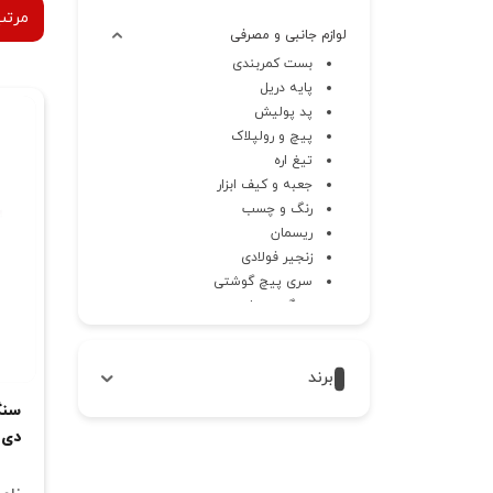
مرتب
لوازم جانبی و مصرفی
بست کمربندی
پایه دریل
پد پولیش
پیچ و رولپلاک
تیغ اره
جعبه و کیف ابزار
رنگ و چسب
ریسمان
زنجیر فولادی
سری پیچ گوشتی
سنگ سمباده
سه نظام
سیم لحیم و روغن لحیم
برند
شارژر
شیلنگ فنری
صفحه سنگ
دی س
کاغذ و صفحه سنباده
کوپلینگ