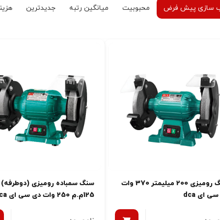
 سازی پیش فرض
محبوبیت
میانگین رتبه
جدیدترین
هزینه
سنگ رومیزی 200 میلیمتر 370 وات
سنگ سمباده رومیزی (دوطرفه)
ی ای dca
125م.م 250 وات دی سی ای dca