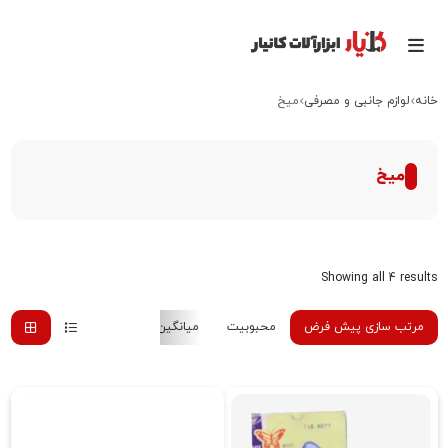
خانه
لوازم جانبی و مصرفی
میخ
میخ
Showing all 4 results
مرتب سازی پیش فرض
محبوبیت
میانگین رتبه
جدیدترین
هزینه