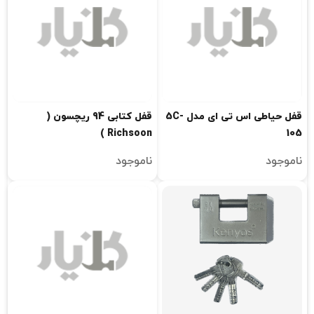
قفل حیاطی اس تی ای مدل 5C-
قفل کتابی 94 ریچسون (
Richsoon )
105
ناموجود
ناموجود