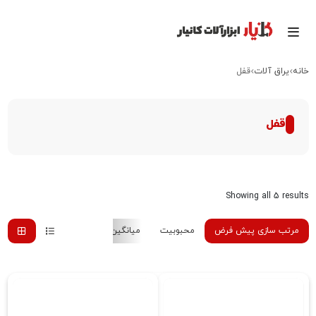
خانه
یراق آلات
قفل
قفل
Showing all 5 results
مرتب سازی پیش فرض
محبوبیت
میانگین رتبه
جدیدترین
هزینه