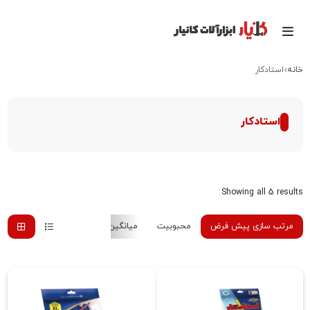
خانه
استادکار
استادکار
Showing all 5 results
مرتب سازی پیش فرض
محبوبیت
میانگین رتبه
جدیدترین
هزینه