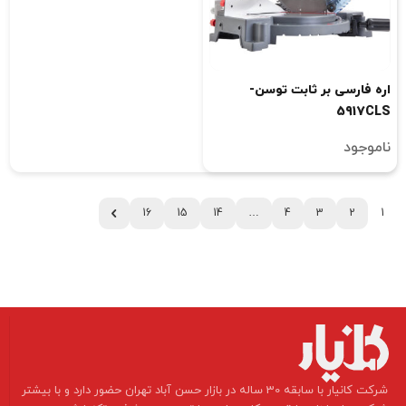
اره فارسی بر ثابت توسن-
5917CLS
ناموجود
16
15
14
…
4
3
2
1
​شرکت کانیار با سابقه 30 ساله در بازار حسن آباد تهران حضور دارد و با بیشتر