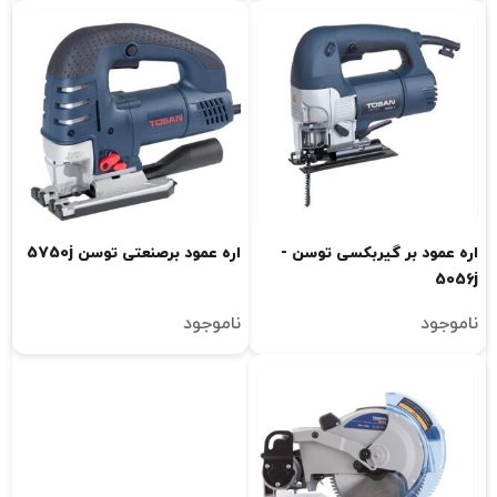
اره عمود بر گیربکسی توسن -
اره عمود برصنعتی توسن 5750j
5056j
ناموجود
ناموجود