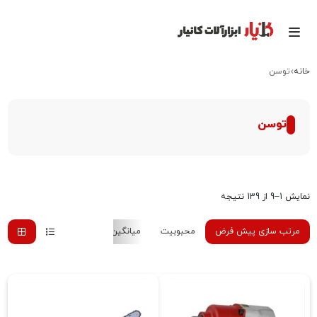
خانه
توسن
توسن
نمایش 1–9 از 139 نتیجه
مرتب سازی پیش فرض
محبوبیت
میانگین رتبه
جدیدترین
هزینه