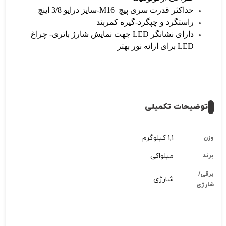
حداکثر قدرت سری پیچ M16-سایز درایو 3/8 اینچ
راستگرد و چپگرد-گیره کمربند
دارای نشانگر LED جهت نمایش شارژ باتری- چراغ
LED برای ارائه نور بهتر
توضیحات تکمیلی
1,1 کیلوگرم
وزن
میلواکی
برند
برقی/
شارژی
شارژی