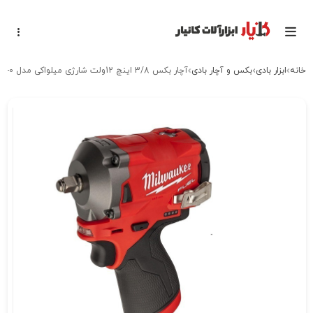
خانه
ابزار بادی
بکس و آچار بادی
آچار بکس 3/8 اینچ 12ولت شارژی میلواکی مدل M12FIW38-0