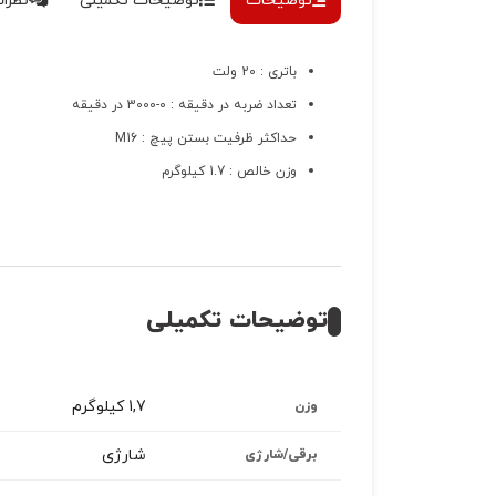
توضیحات
توضیحات تکمیلی
نظرات 
باتری : 20 ولت
تعداد ضربه در دقیقه : 0-3000 در دقیقه
حداکثر ظرفیت بستن پیچ : M16
وزن خالص : 1.7 کیلوگرم
توضیحات تکمیلی
1,7 کیلوگرم
وزن
شارژی
برقی/شارژی