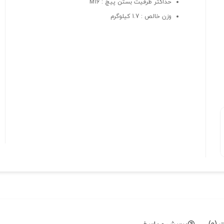
حداکثر ظرفیت بستن پیچ : M16
وزن خالص : 1.7 کیلوگرم