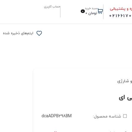
حساب کاربری
ه و پشتیبانی
سبد خرید
0
تومان
0
0216617
ایتم‌های ذخیره شده
 شارژی
dcaADPB298BM
شناسه محصول: