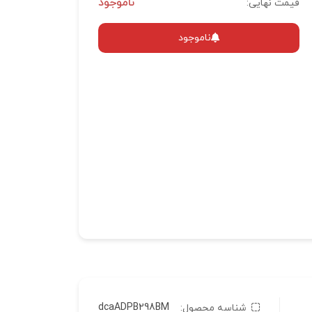
ناموجود
قیمت نهایی:
ناموجود
dcaADPB298BM
شناسه محصول: