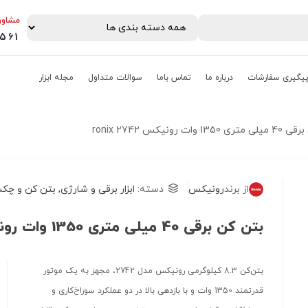
مشاور
0561
یگیری سفارشات
درباره ما
تماس باما
سوالات متداول
مجله ابزار
1 وات رونیکس ronix 2742
از برند
رونیکس
دسته:
ابزار برقی و شارژی
,
بتن کن و چک
بتن کن برقی 40 میلی متری 1350 وات رونیکس ronix 2742
بتن‌کن 8.3 کیلوگرمی رونیکس مدل 2742، مجهز به یک موتور
قدرتمند 1350 وات و با بازدهی بالا در دو عملکرد سوراخ‌کاری و