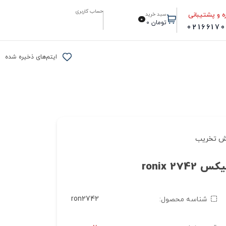
حساب کاربری
ه و پشتیبانی
سبد خرید
0
تومان
0
0216617
ایتم‌های ذخیره شده
ش تخریب
ron2742
شناسه محصول: