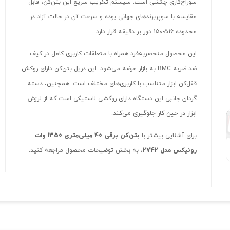
سوراخ‌کاری چکشی است. سیستم تخریب سریع این بتن‌کن، قابل
مقایسه با سوپربرندهای جهانی بوده و سرعت آن در حالت آزاد در
محدوده 516-150 دور بر دقیقه قرار دارد.
این محصول منحصربه‌فرد همراه با متعلقات کاربری کامل در کیف
ضد ضربه BMC به بازار عرضه می‌شود. این دریل بتن‌کن دارای روکش
قفل‌کن ابزار متناسب با کاربری‌های مختلف است. همچنین، دسته
گردان جانبی این دستگاه دارای روکشی لاستیکی است که از لرزش‌
ابزار در حین کار جلوگیری می‌کند.
برای آشنایی بیشتر با
بتن‌کن برقی 40 میلی‌متری 1350 وات
رونیکس مدل 2742
، به بخش توضیحات محصول مراجعه کنید.