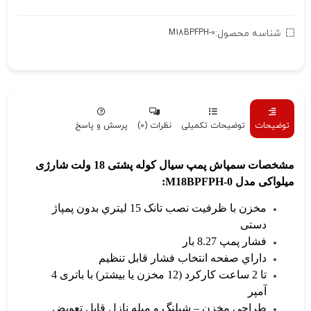
شناسه محصول:
M18BPFPH-0
توضیحات
توضیحات تکمیلی
نظرات (0)
پرسش و پاسخ
مشخصات سمپاش پمپ سیال کوله پشتی 18 ولت شارژی
میلواکی مدل M18BPFPH-0:
مخزن با ظرفیت نصب تانک 15 لیتري بدون پمپاژ
دستی
فشار پمپ 8.27 بار
داراي صفحه انتخاب فشار قابل تنظیم
تا 2 ساعت کارکرد (12 مخزن یا بیشتر) با باتری 4
آمپر
طراحی مخزن – شیلنگ و میله نازل قابل تعویض