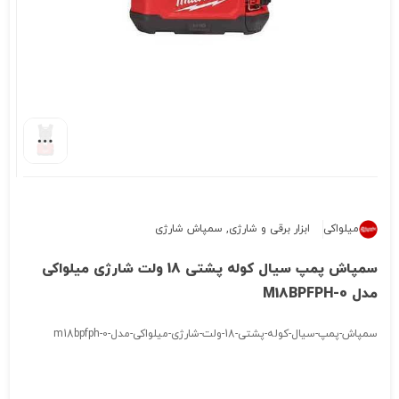
میلواکی
ابزار برقی و شارژی
,
سمپاش شارژی
سمپاش پمپ سیال کوله پشتی 18 ولت شارژی میلواکی
مدل M18BPFPH-0
سمپاش-پمپ-سیال-کوله-پشتی-18-ولت-شارژی-میلواکی-مدل-m18bpfph-0