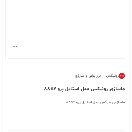
رونیکس
ابزار برقی و شارژی
ماساژور رونیکس مدل استایل پرو ۸۸۵۲
ماساژور-رونیکس-مدل-استایل-پرو-۸۸۵۲