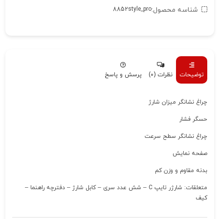
شناسه محصول:
8852style_pro
توضیحات
نظرات (0)
پرسش و پاسخ
چراغ نشانگر میزان شارژ
حسگر فشار
چراغ نشانگر سطح سرعت
صفحه نمایش
بدنه مقاوم و وزن کم
متعلقات: شارژر تایپ C – شش عدد سری – کابل شارژ – دفترچه راهنما –
کیف