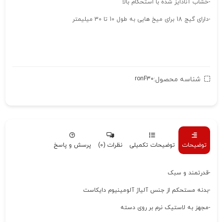
-خشاب آنادایز شده با استحکام بالا
-دارای گیج 18 برای میخ هایی به طول 10 تا 30 میلیمتر
شناسه محصول:
ronF30
توضیحات
توضیحات تکمیلی
نظرات (0)
پرسش و پاسخ
-قدرتمند و سبک
-بدنه مستحکم از جنس آلیاژ آلومینیوم دایکاست
-مجهز به لاستیک نرم بر روی دسته