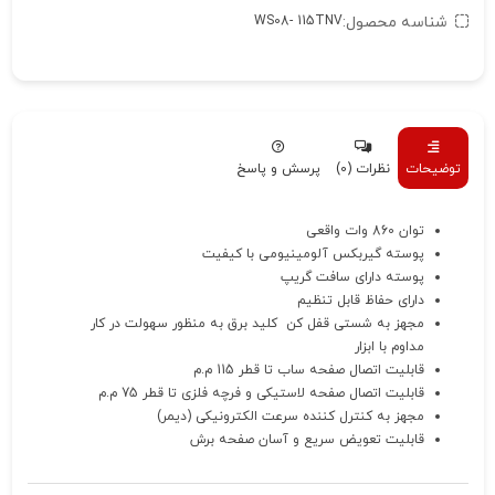
شناسه محصول:
WS08- 115TNV
توضیحات
نظرات (0)
پرسش و پاسخ
توان 860 وات واقعی
پوسته گیربکس آلومینیومی با کیفیت
پوسته دارای سافت گریپ
دارای حفاظ قابل تنظیم
مجهز به شستی قفل کن کلید برق به منظور سهولت در کار
مداوم با ابزار
قابلیت اتصال صفحه ساب تا قطر 115 م.م
قابلیت اتصال صفحه لاستیکی و فرچه فلزی تا قطر 75 م.م
مجهز به کنترل کننده سرعت الکترونیکی (دیمر)
قابلیت تعویض سریع و آسان صفحه برش