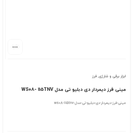
ابزار برقی و شارژی
,
فرز
مینی فرز دیمردار دی دبلیو تی مدل WS08- 115TNV
مینی-فرز-دیمردار-دی-دبلیو-تی-مدل-ws08-115tnv