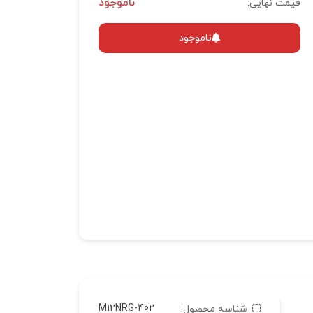
ناموجود
قیمت نهایی:
ناموجود
M12NRG-402
شناسه محصول: