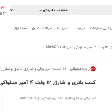
مشاور
0561
یگیری سفارشات
درباره ما
تماس باما
سوالات متداول
مجله ابزار
M12NRG-
از برند
میلواکی
دسته:
ابزار برقی و شارژی
,
باتری و شارژر
کیت باتری و شارژر 12 ولت 4 آمپر میلواکی مدل M12NRG-402
کیت-باتری-و-شارژر-12-ولت-4-آمپر-میلواکی-مدل-m12nrg-402