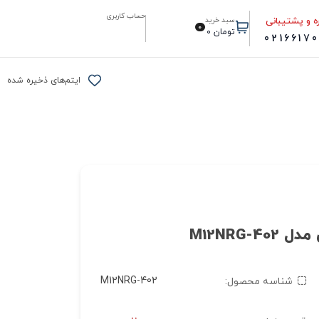
حساب کاربری
ه و پشتیبانی
سبد خرید
0
تومان
0
0216617
ایتم‌های ذخیره شده
M12NRG-402
شناسه محصول: