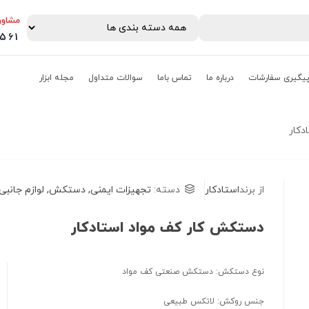
مشاور
0561
یگیری سفارشات
درباره ما
تماس باما
سوالات متداول
مجله ابزار
دکار
از برند
استادکار
دسته:
تجهیزات ایمنی
,
دستکش
,
لوازم جانب
دستکش کار کف مواد استادکار
نوع دستکش: دستکش صنعتی کف مواد
جنس روکش: لاتکس طبیعی