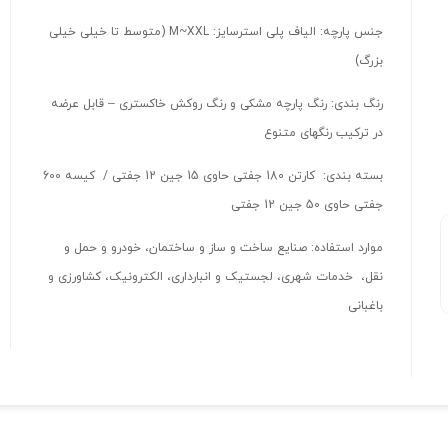
جنس پارچه: الیاف پلی استرسایز: M~XXL (متوسط تا خیلی خیلی
بزرگ)
رنگ بندی: رنگ پارچه مشکی و رنگ روکش خاکستری – قابل عرضه
در ترکیب رنگهای متنوع
بسته بندی: کارتن 180 جفتی حاوی 15 جین 12 جفتی / کیسه 600
جفتی حاوی 50 جین 12 جفتی
موارد استفاده: صنایع ساخت و ساز و ساختمان، خودرو و حمل و
نقل، خدمات شهری، لجستیک و انبارداری، الکترونیک، کشاورزی و
باغبانی