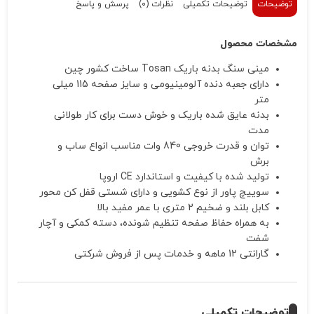
توضیحات
توضیحات تکمیلی
نظرات (0)
پرسش و پاسخ
مشخصات محصول
مینی سنگ بدنه باریک Tosan ساخت کشور چین
دارای جعبه دنده آلومینیومی و سایز صفحه 115 میلی
متر
بدنه عایق شده باریک و خوش دست برای کار طولانی
مدت
توان و قدرت خروجی 840 وات مناسب انواع ساب و
برش
تولید شده با کیفیت و استاندارد CE اروپا
سوییچ پاور از نوع کشویی و دارای شستی قفل کن محور
کابل بلند و ضخیم 2 متری با عمر مفید بالا
به همراه حفاظ صفحه تنظیم شونده، دسته کمکی و آچار
شفت
گارانتی 12 ماهه و خدمات پس از فروش شرکتی
توضیحات تکمیلی